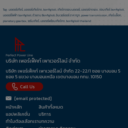
Tag :
มอเตอร์เกียร์
,
มอเตอร์เกียร์ทด
,
bonfiglioli
,
เกียร์ทดรอบมอเตอร์
,
มอเตอร์ทดรอบ
,
ซ่อมเกียร์ bonfiglioli
,
มอเตอร์ไฟฟ้า bonfiglioli
,
ตัวแทน Bonfiglioli
,
อินเวอร์เตอร์ ราคาถูก
,
power transmission
,
เกียร์บล็อก
,
planetary gearbox
,
วอร์มเกียร์
,
มอเตอร์พร้อมเกียร์ทด
,
bonfiglioli thailand
บริษัท เพอร์เฟ็คท์ เพาเวอร์ไลน์ จำกัด
บริษัท เพอร์เฟ็คท์ เพาเวอร์ไลน์ จำกัด 22-22/1 ซอย บางบอน 5
ซอย 5 แขวง บางบอนเหนือ เขตบางบอน กทม. 10150
Call Us
[email protected]
หน้าหลัก
สินค้าทั้งหมด
แอปพลิเคชั่น
บริการ
ทำไมต้องเลือกเรา
บทความ