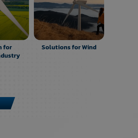
n for
Solutions for Wind
ndustry