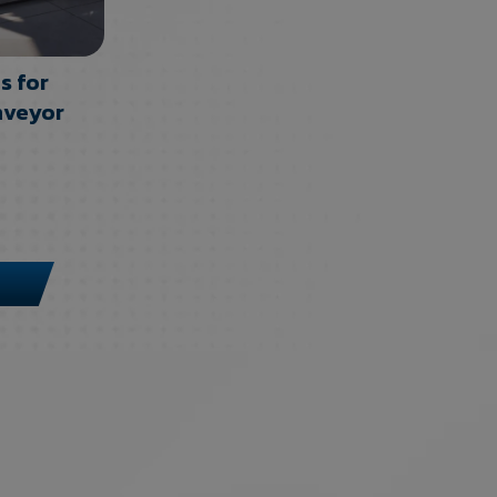
s for
nveyor