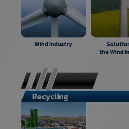
Wind Industry
Solutio
the Wind I
Recycling