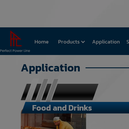
Home
Products
Application
S
Application
Food and Drinks